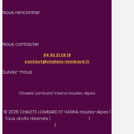
Nous rencontrer
51 rue de la Rochette
05120 SAINT-MARTIN-DE-QUEYRIERES
Nous contacter
04 92 21 29 19
contact@chalets-lombard.fr
Suivez -nous
Chalets Lombard Vasina Hautes-Alpes
© 2026 CHALETS LOMBARD ET VASINA Hautes-Alpes |
Tous droits réservés |
Mentions légales
|
Politique
de cookies
|
RECRUTEMENT