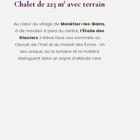
Chalet de 223 m² avec terrain
Au cœur du village de
Monêtier-les-Bains
,
à dix minutes à pied du centre,
l’Étoile des
Glaciers
s’élève face aux sommets du
Cibouït, de l’Yret et du massif des Écrins. Un
lieu unique, où la lumière et la matière
dialoguent dans un esprit d’altitude rare.