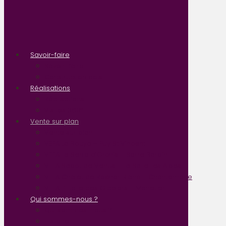
Savoir-faire
Savoir-faire
Construction bois
Réalisations
Réalisations
Visites 360°
Vente sur plan
Vente sur plan
VEFA La Rouya – Puy St Vincent
VEFA Le Serre d’Orchis – Serre Barbin
VEFA Sabot de Venus – La Salle Les Alpes
VEFA Chalet de Rocher Blanc – Chantemerle
VEFA L’Etoile des Glaciers – Monetier
Qui sommes-nous ?
Qui sommes-nous ?
Histoire