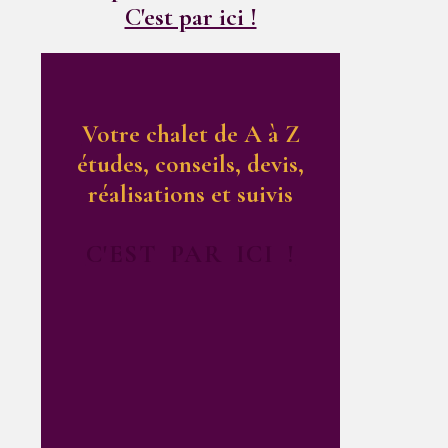
C'est par ici !
Votre chalet de A à Z
études, conseils, devis,
réalisations et suivis
C'EST PAR ICI !