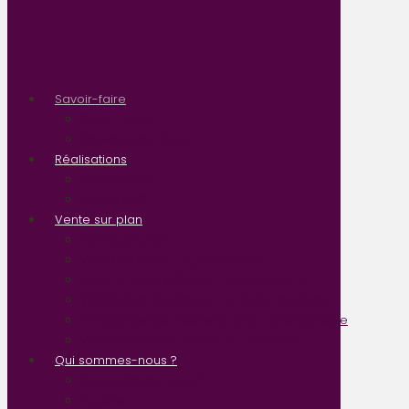
Savoir-faire
Savoir-faire
Construction bois
Réalisations
Réalisations
Visites 360°
Vente sur plan
Vente sur plan
VEFA La Rouya – Puy St Vincent
VEFA Le Serre d’Orchis – Serre Barbin
VEFA Sabot de Venus – La Salle Les Alpes
VEFA Chalet de Rocher Blanc – Chantemerle
VEFA L’Etoile des Glaciers – Monetier
Qui sommes-nous ?
Qui sommes-nous ?
Histoire