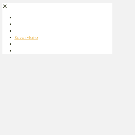
✕
Accueil
Réalisations
Vente sur plan
Savoir-faire
Qui sommes-nous ?
CONTACT