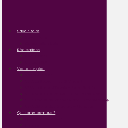
Savoir-faire
Savoir-faire
Construction bois
Réalisations
Réalisations
Visites 360°
Vente sur plan
Vente sur plan
VEFA La Rouya – Puy St Vincent
VEFA Le Serre d’Orchis – Serre Barbin
VEFA Sabot de Venus – La Salle Les Alpes
VEFA Chalet de Rocher Blanc – Chantemerle
VEFA L’Etoile des Glaciers – Monetier
Qui sommes-nous ?
Qui sommes-nous ?
Histoire